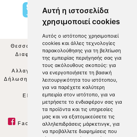
Αυτή η ιστοσελίδα
χρησιμοποιεί cookies
Αυτός ο ιστότοπος χρησιμοποιεί
cookies και άλλες τεχνολογίες
Θεσσαλία Τηλεόραση
|
SNG Services
|
παρακολούθησης για τη βελτίωση
Διαφήμιση
|
Όροι Χρήσης
|
Δήλωση
της εμπειρίας περιήγησής σας για
Απορρήτου
|
Περιεχόμενο
τους ακόλουθους σκοπούς:
για
Αλλαγή Προτιμήσεων για τα Cookies
|
να ενεργοποιήσετε τη βασική
Δήλωση συμμόρφωσης με τη σύσταση (ΕΕ)
λειτουργικότητα του ιστότοπου
,
για να παρέχετε καλύτερη
2018/334
|
Ταυτότητα
εμπειρία στον ιστότοπο
,
για να
ΕΝΗΜΕΡΩΣΗ
|
WEB TV
|
LIVE
μετρήσετε το ενδιαφέρον σας για
τα προϊόντα και τις υπηρεσίες
μας και να εξατομικεύσετε τις
αλληλεπιδράσεις μάρκετινγκ
,
για
Facebook
|
Twitter
|
Youtube
|
να προβάλλετε διαφημίσεις που
RSS Feed