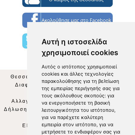
Αυτή η ιστοσελίδα
χρησιμοποιεί cookies
Αυτός ο ιστότοπος χρησιμοποιεί
cookies και άλλες τεχνολογίες
Θεσσαλία Τηλεόραση
|
SNG Services
|
παρακολούθησης για τη βελτίωση
Διαφήμιση
|
Όροι Χρήσης
|
Δήλωση
της εμπειρίας περιήγησής σας για
Απορρήτου
|
Περιεχόμενο
τους ακόλουθους σκοπούς:
για
Αλλαγή Προτιμήσεων για τα Cookies
|
να ενεργοποιήσετε τη βασική
Δήλωση συμμόρφωσης με τη σύσταση (ΕΕ)
λειτουργικότητα του ιστότοπου
,
για να παρέχετε καλύτερη
2018/334
|
Ταυτότητα
εμπειρία στον ιστότοπο
,
για να
ΕΝΗΜΕΡΩΣΗ
|
WEB TV
|
LIVE
μετρήσετε το ενδιαφέρον σας για