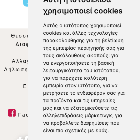
χρησιμοποιεί cookies
Αυτός ο ιστότοπος χρησιμοποιεί
cookies και άλλες τεχνολογίες
Θεσσαλία Τηλεόραση
|
SNG Services
|
παρακολούθησης για τη βελτίωση
Διαφήμιση
|
Όροι Χρήσης
|
Δήλωση
της εμπειρίας περιήγησής σας για
Απορρήτου
|
Περιεχόμενο
τους ακόλουθους σκοπούς:
για
Αλλαγή Προτιμήσεων για τα Cookies
|
να ενεργοποιήσετε τη βασική
Δήλωση συμμόρφωσης με τη σύσταση (ΕΕ)
λειτουργικότητα του ιστότοπου
,
για να παρέχετε καλύτερη
2018/334
|
Ταυτότητα
εμπειρία στον ιστότοπο
,
για να
ΕΝΗΜΕΡΩΣΗ
|
WEB TV
|
LIVE
μετρήσετε το ενδιαφέρον σας για
τα προϊόντα και τις υπηρεσίες
μας και να εξατομικεύσετε τις
αλληλεπιδράσεις μάρκετινγκ
,
για
Facebook
|
Twitter
|
Youtube
|
να προβάλλετε διαφημίσεις που
RSS Feed
είναι πιο σχετικές με εσάς
.