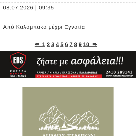
08.07.2026 | 09:35
Από Καλαμπακα μέχρι Εγνατία
⇚
1
2
3
4
5
6
7
8
9
10
⇛