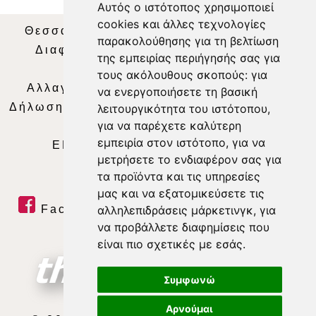
Αυτός ο ιστότοπος χρησιμοποιεί
cookies και άλλες τεχνολογίες
Θεσσαλία Τηλεόραση
|
SNG Services
|
παρακολούθησης για τη βελτίωση
Διαφήμιση
|
Όροι Χρήσης
|
Δήλωση
της εμπειρίας περιήγησής σας για
Απορρήτου
|
Περιεχόμενο
τους ακόλουθους σκοπούς:
για
Αλλαγή Προτιμήσεων για τα Cookies
|
να ενεργοποιήσετε τη βασική
Δήλωση συμμόρφωσης με τη σύσταση (ΕΕ)
λειτουργικότητα του ιστότοπου
,
για να παρέχετε καλύτερη
2018/334
|
Ταυτότητα
εμπειρία στον ιστότοπο
,
για να
ΕΝΗΜΕΡΩΣΗ
|
WEB TV
|
LIVE
μετρήσετε το ενδιαφέρον σας για
τα προϊόντα και τις υπηρεσίες
μας και να εξατομικεύσετε τις
Facebook
|
Twitter
|
Youtube
|
αλληλεπιδράσεις μάρκετινγκ
,
για
να προβάλλετε διαφημίσεις που
RSS Feed
είναι πιο σχετικές με εσάς
.
Συμφωνώ
Αρνούμαι