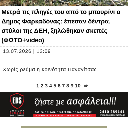
Μετρά τις πληγές του από το μπουρίνι ο
Δήμος Φαρκαδόνας: έπεσαν δέντρα,
στύλοι της ΔΕΗ, ξηλώθηκαν σκεπές
(ΦΩΤΟ+video)
13.07.2026 | 12:09
Χωρίς ρεύμα η κοινότητα Παναγίτσας
1
2
3
4
5
6
7
8
9
10
⇛