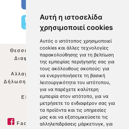
Αυτή η ιστοσελίδα
χρησιμοποιεί cookies
Αυτός ο ιστότοπος χρησιμοποιεί
cookies και άλλες τεχνολογίες
Θεσσαλία Τηλεόραση
|
SNG Services
|
παρακολούθησης για τη βελτίωση
Διαφήμιση
|
Όροι Χρήσης
|
Δήλωση
της εμπειρίας περιήγησής σας για
Απορρήτου
|
Περιεχόμενο
τους ακόλουθους σκοπούς:
για
Αλλαγή Προτιμήσεων για τα Cookies
|
να ενεργοποιήσετε τη βασική
Δήλωση συμμόρφωσης με τη σύσταση (ΕΕ)
λειτουργικότητα του ιστότοπου
,
για να παρέχετε καλύτερη
2018/334
|
Ταυτότητα
εμπειρία στον ιστότοπο
,
για να
ΕΝΗΜΕΡΩΣΗ
|
WEB TV
|
LIVE
μετρήσετε το ενδιαφέρον σας για
τα προϊόντα και τις υπηρεσίες
μας και να εξατομικεύσετε τις
αλληλεπιδράσεις μάρκετινγκ
,
για
Facebook
|
Twitter
|
Youtube
|