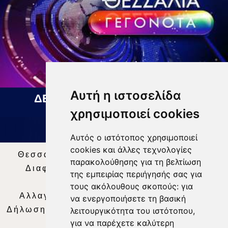
Αυτή η ιστοσελίδα
ΔΕΛΤΙΟ ΕΙΔΗΣΕΩΝ 07 08 2026
χρησιμοποιεί cookies
Αυτός ο ιστότοπος χρησιμοποιεί
cookies και άλλες τεχνολογίες
Θεσσαλία Τηλεόραση
|
SNG Services
|
παρακολούθησης για τη βελτίωση
Διαφήμιση
|
Όροι Χρήσης
|
Δήλωση
της εμπειρίας περιήγησής σας για
Απορρήτου
|
Περιεχόμενο
τους ακόλουθους σκοπούς:
για
Αλλαγή Προτιμήσεων για τα Cookies
|
να ενεργοποιήσετε τη βασική
Δήλωση συμμόρφωσης με τη σύσταση (ΕΕ)
λειτουργικότητα του ιστότοπου
,
για να παρέχετε καλύτερη
2018/334
|
Ταυτότητα