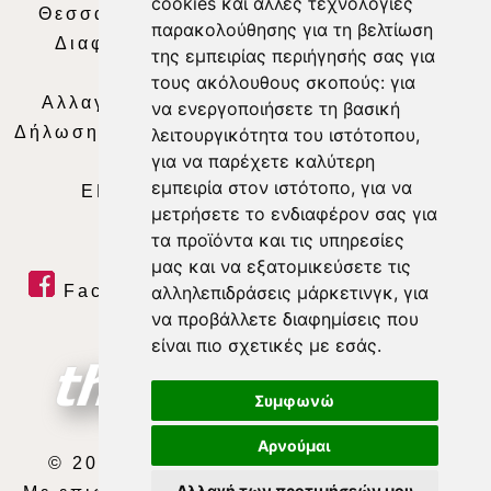
cookies και άλλες τεχνολογίες
Θεσσαλία Τηλεόραση
|
SNG Services
|
παρακολούθησης για τη βελτίωση
Διαφήμιση
|
Όροι Χρήσης
|
Δήλωση
της εμπειρίας περιήγησής σας για
Απορρήτου
|
Περιεχόμενο
τους ακόλουθους σκοπούς:
για
Αλλαγή Προτιμήσεων για τα Cookies
|
να ενεργοποιήσετε τη βασική
Δήλωση συμμόρφωσης με τη σύσταση (ΕΕ)
λειτουργικότητα του ιστότοπου
,
για να παρέχετε καλύτερη
2018/334
|
Ταυτότητα
εμπειρία στον ιστότοπο
,
για να
ΕΝΗΜΕΡΩΣΗ
|
WEB TV
|
LIVE
μετρήσετε το ενδιαφέρον σας για
τα προϊόντα και τις υπηρεσίες
μας και να εξατομικεύσετε τις
Facebook
|
Twitter
|
Youtube
|
αλληλεπιδράσεις μάρκετινγκ
,
για
να προβάλλετε διαφημίσεις που
RSS Feed
είναι πιο σχετικές με εσάς
.
Συμφωνώ
Αρνούμαι
© 2026 ΘΕΣΣΑΛΙΑ ΤΗΛΕΟΡΑΣΗ Α.Ε.
Αλλαγή των προτιμήσεών μου