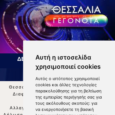
Αυτή η ιστοσελίδα
ΔΕΛΤΙΟ ΕΙΔΗΣΕΩΝ 07 08 2026
χρησιμοποιεί cookies
Αυτός ο ιστότοπος χρησιμοποιεί
cookies και άλλες τεχνολογίες
Θεσσαλία Τηλεόραση
|
SNG Services
|
παρακολούθησης για τη βελτίωση
Διαφήμιση
|
Όροι Χρήσης
|
Δήλωση
της εμπειρίας περιήγησής σας για
Απορρήτου
|
Περιεχόμενο
τους ακόλουθους σκοπούς:
για
Αλλαγή Προτιμήσεων για τα Cookies
|
να ενεργοποιήσετε τη βασική
Δήλωση συμμόρφωσης με τη σύσταση (ΕΕ)