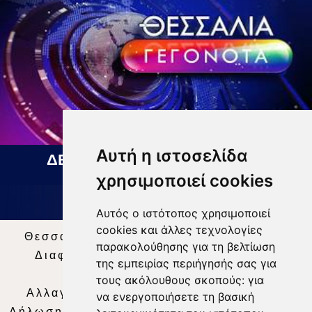
Αυτή η ιστοσελίδα
ΔΕΛΤΙΟ ΕΙΔΗΣΕΩΝ 07 08 2026
χρησιμοποιεί cookies
Αυτός ο ιστότοπος χρησιμοποιεί
cookies και άλλες τεχνολογίες
Θεσσαλία Τηλεόραση
|
SNG Services
|
παρακολούθησης για τη βελτίωση
Διαφήμιση
|
Όροι Χρήσης
|
Δήλωση
της εμπειρίας περιήγησής σας για
Απορρήτου
|
Περιεχόμενο
τους ακόλουθους σκοπούς:
για
Αλλαγή Προτιμήσεων για τα Cookies
|
να ενεργοποιήσετε τη βασική
Δήλωση συμμόρφωσης με τη σύσταση (ΕΕ)