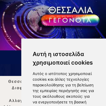
Αυτή η ιστοσελίδα
ΔΕΛΤΙΟ ΕΙΔΗΣΕΩΝ 9 8 26
χρησιμοποιεί cookies
Αυτός ο ιστότοπος χρησιμοποιεί
cookies και άλλες τεχνολογίες
Θεσσαλία Τηλεόραση
|
SNG Services
|
παρακολούθησης για τη βελτίωση
Διαφήμιση
|
Όροι Χρήσης
|
Δήλωση
της εμπειρίας περιήγησής σας για
Απορρήτου
|
Περιεχόμενο
τους ακόλουθους σκοπούς:
για
Αλλαγή Προτιμήσεων για τα Cookies
|
να ενεργοποιήσετε τη βασική