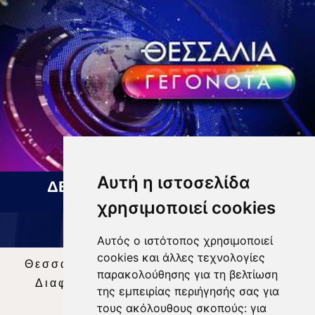
Αυτή η ιστοσελίδα
ΔΕΛΤΙΟ ΕΙΔΗΣΕΩΝ 07 08 2026
χρησιμοποιεί cookies
Αυτός ο ιστότοπος χρησιμοποιεί
cookies και άλλες τεχνολογίες
Θεσσαλία Τηλεόραση
|
SNG Services
|
παρακολούθησης για τη βελτίωση
Διαφήμιση
|
Όροι Χρήσης
|
Δήλωση
της εμπειρίας περιήγησής σας για
Απορρήτου
|
Περιεχόμενο
τους ακόλουθους σκοπούς:
για