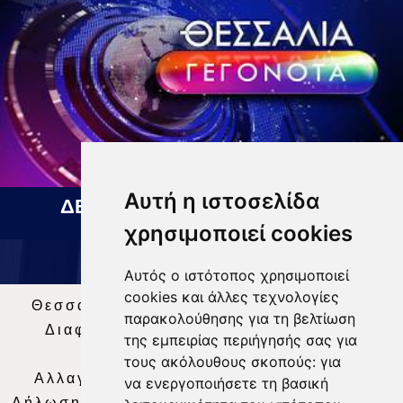
Αυτή η ιστοσελίδα
ΔΕΛΤΙΟ ΕΙΔΗΣΕΩΝ 07 08 2026
χρησιμοποιεί cookies
Αυτός ο ιστότοπος χρησιμοποιεί
cookies και άλλες τεχνολογίες
Θεσσαλία Τηλεόραση
|
SNG Services
|
παρακολούθησης για τη βελτίωση
Διαφήμιση
|
Όροι Χρήσης
|
Δήλωση
της εμπειρίας περιήγησής σας για
Απορρήτου
|
Περιεχόμενο
τους ακόλουθους σκοπούς:
για
Αλλαγή Προτιμήσεων για τα Cookies
|
να ενεργοποιήσετε τη βασική
Δήλωση συμμόρφωσης με τη σύσταση (ΕΕ)