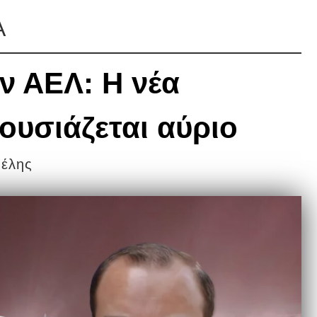
Α
ην ΑΕΛ: Η νέα
ουσιάζεται αύριο
βέλης