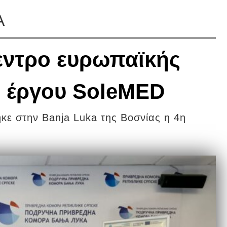
Α
εντρο ευρωπαϊκής
υ έργου SoleMED
ηκε στην Banja Luka της Βοσνίας η 4η