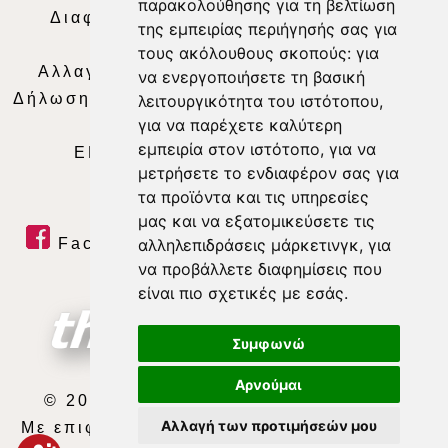
παρακολούθησης για τη βελτίωση
Διαφήμιση
|
Όροι Χρήσης
|
Δήλωση
της εμπειρίας περιήγησής σας για
Απορρήτου
|
Περιεχόμενο
τους ακόλουθους σκοπούς:
για
Αλλαγή Προτιμήσεων για τα Cookies
|
να ενεργοποιήσετε τη βασική
Δήλωση συμμόρφωσης με τη σύσταση (ΕΕ)
λειτουργικότητα του ιστότοπου
,
για να παρέχετε καλύτερη
2018/334
|
Ταυτότητα
εμπειρία στον ιστότοπο
,
για να
ΕΝΗΜΕΡΩΣΗ
|
WEB TV
|
LIVE
μετρήσετε το ενδιαφέρον σας για
τα προϊόντα και τις υπηρεσίες
μας και να εξατομικεύσετε τις
αλληλεπιδράσεις μάρκετινγκ
,
για
Facebook
|
Twitter
|
Youtube
|
να προβάλλετε διαφημίσεις που
RSS Feed
είναι πιο σχετικές με εσάς
.
Συμφωνώ
Αρνούμαι
© 2026 ΘΕΣΣΑΛΙΑ ΤΗΛΕΟΡΑΣΗ Α.Ε.
Αλλαγή των προτιμήσεών μου
Με επιφύλαξη κάθε νόμιμου δικαιώματος.