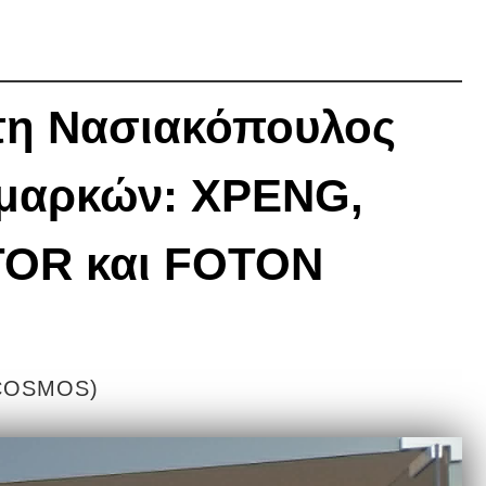
 τη Νασιακόπουλος
μαρκών: XPENG,
OR και FOTON
 (COSMOS)