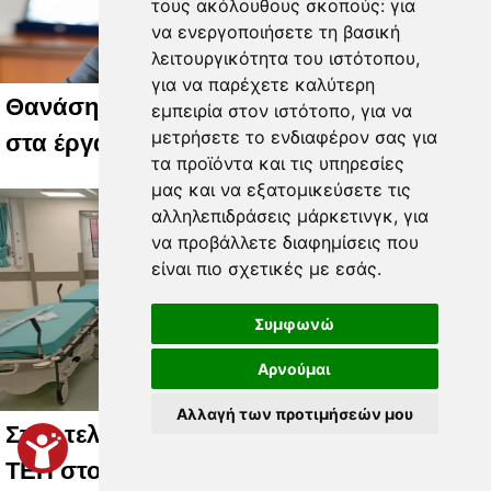
τους ακόλουθους σκοπούς:
για
να ενεργοποιήσετε τη βασική
λειτουργικότητα του ιστότοπου
,
για να παρέχετε καλύτερη
Θανάσης Νασιακόπουλος: «Το βλέμμα
εμπειρία στον ιστότοπο
,
για να
μετρήσετε το ενδιαφέρον σας για
στα έργα, όχι στις κάλπες!»
τα προϊόντα και τις υπηρεσίες
μας και να εξατομικεύσετε τις
αλληλεπιδράσεις μάρκετινγκ
,
για
να προβάλλετε διαφημίσεις που
είναι πιο σχετικές με εσάς
.
Συμφωνώ
Αρνούμαι
Αλλαγή των προτιμήσεών μου
Στην τελική ευθεία η παράδοση του νέου
ΤΕΠ στο Γενικό Νοσοκομείο Λάρισας –