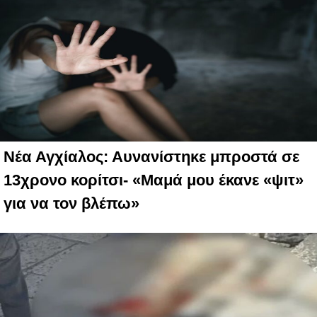
Νέα Αγχίαλος: Αυνανίστηκε μπροστά σε
13χρονο κορίτσι- «Μαμά μου έκανε «ψιτ»
για να τον βλέπω»