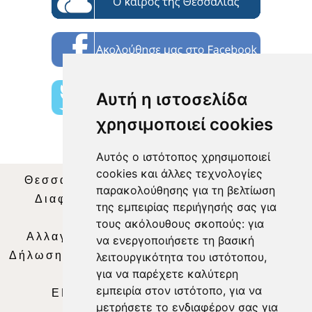
Αυτή η ιστοσελίδα
χρησιμοποιεί cookies
Αυτός ο ιστότοπος χρησιμοποιεί
cookies και άλλες τεχνολογίες
Θεσσαλία Τηλεόραση
|
SNG Services
|
παρακολούθησης για τη βελτίωση
Διαφήμιση
|
Όροι Χρήσης
|
Δήλωση
της εμπειρίας περιήγησής σας για
Απορρήτου
|
Περιεχόμενο
τους ακόλουθους σκοπούς:
για
Αλλαγή Προτιμήσεων για τα Cookies
|
να ενεργοποιήσετε τη βασική
Δήλωση συμμόρφωσης με τη σύσταση (ΕΕ)
λειτουργικότητα του ιστότοπου
,
για να παρέχετε καλύτερη
2018/334
|
Ταυτότητα
εμπειρία στον ιστότοπο
,
για να
ΕΝΗΜΕΡΩΣΗ
|
WEB TV
|
LIVE
μετρήσετε το ενδιαφέρον σας για