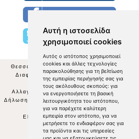
Αυτή η ιστοσελίδα
χρησιμοποιεί cookies
Αυτός ο ιστότοπος χρησιμοποιεί
cookies και άλλες τεχνολογίες
Θεσσαλία Τηλεόραση
|
SNG Services
|
παρακολούθησης για τη βελτίωση
Διαφήμιση
|
Όροι Χρήσης
|
Δήλωση
της εμπειρίας περιήγησής σας για
Απορρήτου
|
Περιεχόμενο
τους ακόλουθους σκοπούς:
για
Αλλαγή Προτιμήσεων για τα Cookies
|
να ενεργοποιήσετε τη βασική
Δήλωση συμμόρφωσης με τη σύσταση (ΕΕ)
λειτουργικότητα του ιστότοπου
,
για να παρέχετε καλύτερη
2018/334
|
Ταυτότητα
εμπειρία στον ιστότοπο
,
για να
ΕΝΗΜΕΡΩΣΗ
|
WEB TV
|
LIVE
μετρήσετε το ενδιαφέρον σας για
τα προϊόντα και τις υπηρεσίες
μας και να εξατομικεύσετε τις