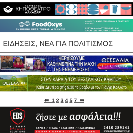
ΕΙΔΗΣΕΙΣ, ΝΕΑ ΓΙΑ ΠΟΛΙΤΙΣΜΟΣ
⇚
1
2
3
4
5
7
⇛