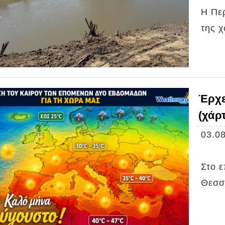
H Περ
της 
Έρχε
(χάρτ
03.08
Στο 
Θεσσ