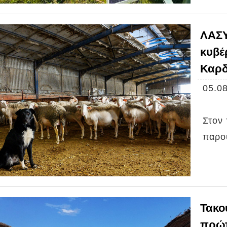
ΛΑΣΥ
κυβέ
Καρδ
05.08
Στον
παρου
Τακο
πρώτ