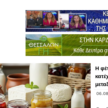
Η φέ
κατέ
μετα
06.08