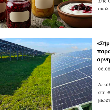
Στις
ακολ
«Σήμ
παρα
αρνη
06.08
Δεκάδ
στη 
βιωσ