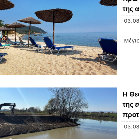
της 
03.08
Μέγισ
Η Θε
της ε
προτ
03.08