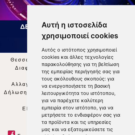
Αυτή η ιστοσελίδα
ΔΕΛΤΙΟ ΕΙΔΗΣΕΩΝ 07 08 2026
χρησιμοποιεί cookies
Αυτός ο ιστότοπος χρησιμοποιεί
cookies και άλλες τεχνολογίες
Θεσσαλία Τηλεόραση
|
SNG Services
|
παρακολούθησης για τη βελτίωση
Διαφήμιση
|
Όροι Χρήσης
|
Δήλωση
της εμπειρίας περιήγησής σας για
Απορρήτου
|
Περιεχόμενο
τους ακόλουθους σκοπούς:
για
Αλλαγή Προτιμήσεων για τα Cookies
|
να ενεργοποιήσετε τη βασική
Δήλωση συμμόρφωσης με τη σύσταση (ΕΕ)
λειτουργικότητα του ιστότοπου
,
για να παρέχετε καλύτερη
2018/334
|
Ταυτότητα
εμπειρία στον ιστότοπο
,
για να
ΕΝΗΜΕΡΩΣΗ
|
WEB TV
|
LIVE
μετρήσετε το ενδιαφέρον σας για
τα προϊόντα και τις υπηρεσίες
μας και να εξατομικεύσετε τις