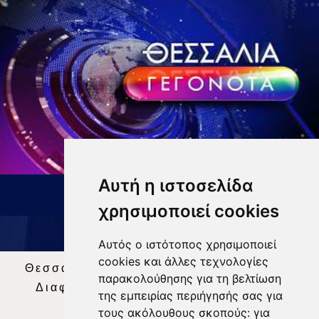
Αυτή η ιστοσελίδα
ΔΕΛΤΙΟ ΕΙΔΗΣΕΩΝ 9 8 26
χρησιμοποιεί cookies
Αυτός ο ιστότοπος χρησιμοποιεί
cookies και άλλες τεχνολογίες
Θεσσαλία Τηλεόραση
|
SNG Services
|
παρακολούθησης για τη βελτίωση
Διαφήμιση
|
Όροι Χρήσης
|
Δήλωση
της εμπειρίας περιήγησής σας για
Απορρήτου
|
Περιεχόμενο
τους ακόλουθους σκοπούς:
για