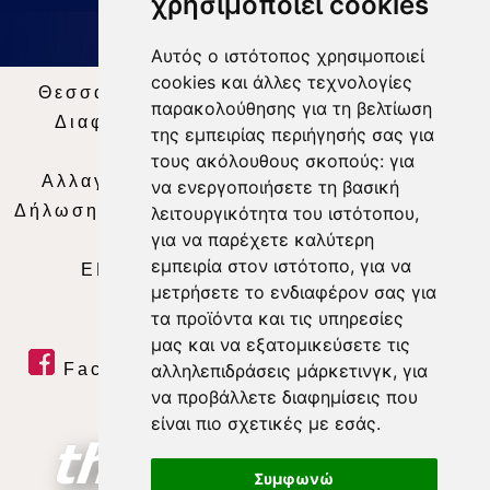
χρησιμοποιεί cookies
Αυτός ο ιστότοπος χρησιμοποιεί
cookies και άλλες τεχνολογίες
Θεσσαλία Τηλεόραση
|
SNG Services
|
παρακολούθησης για τη βελτίωση
Διαφήμιση
|
Όροι Χρήσης
|
Δήλωση
της εμπειρίας περιήγησής σας για
Απορρήτου
|
Περιεχόμενο
τους ακόλουθους σκοπούς:
για
Αλλαγή Προτιμήσεων για τα Cookies
|
να ενεργοποιήσετε τη βασική
Δήλωση συμμόρφωσης με τη σύσταση (ΕΕ)
λειτουργικότητα του ιστότοπου
,
για να παρέχετε καλύτερη
2018/334
|
Ταυτότητα
εμπειρία στον ιστότοπο
,
για να
ΕΝΗΜΕΡΩΣΗ
|
WEB TV
|
LIVE
μετρήσετε το ενδιαφέρον σας για
τα προϊόντα και τις υπηρεσίες
μας και να εξατομικεύσετε τις
Facebook
|
Twitter
|
Youtube
|
αλληλεπιδράσεις μάρκετινγκ
,
για
να προβάλλετε διαφημίσεις που
RSS Feed
είναι πιο σχετικές με εσάς
.
Συμφωνώ