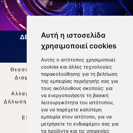
Αυτή η ιστοσελίδα
ΔΕΛΤΙΟ ΕΙΔΗΣΕΩΝ 07 08 2026
χρησιμοποιεί cookies
Αυτός ο ιστότοπος χρησιμοποιεί
cookies και άλλες τεχνολογίες
Θεσσαλία Τηλεόραση
|
SNG Services
|
παρακολούθησης για τη βελτίωση
Διαφήμιση
|
Όροι Χρήσης
|
Δήλωση
της εμπειρίας περιήγησής σας για
Απορρήτου
|
Περιεχόμενο
τους ακόλουθους σκοπούς:
για
Αλλαγή Προτιμήσεων για τα Cookies
|
να ενεργοποιήσετε τη βασική
Δήλωση συμμόρφωσης με τη σύσταση (ΕΕ)
λειτουργικότητα του ιστότοπου
,
για να παρέχετε καλύτερη
2018/334
|
Ταυτότητα
εμπειρία στον ιστότοπο
,
για να
ΕΝΗΜΕΡΩΣΗ
|
WEB TV
|
LIVE
μετρήσετε το ενδιαφέρον σας για
τα προϊόντα και τις υπηρεσίες