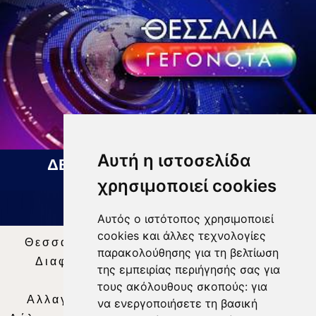
Αυτή η ιστοσελίδα
ΔΕΛΤΙΟ ΕΙΔΗΣΕΩΝ 07 08 2026
χρησιμοποιεί cookies
Αυτός ο ιστότοπος χρησιμοποιεί
cookies και άλλες τεχνολογίες
Θεσσαλία Τηλεόραση
|
SNG Services
|
παρακολούθησης για τη βελτίωση
Διαφήμιση
|
Όροι Χρήσης
|
Δήλωση
της εμπειρίας περιήγησής σας για
Απορρήτου
|
Περιεχόμενο
τους ακόλουθους σκοπούς:
για
Αλλαγή Προτιμήσεων για τα Cookies
|
να ενεργοποιήσετε τη βασική