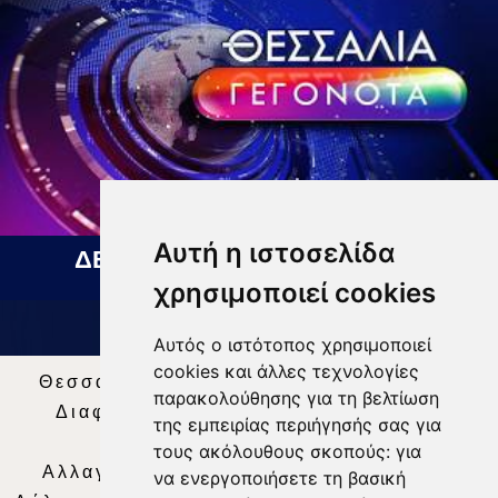
Αυτή η ιστοσελίδα
ΔΕΛΤΙΟ ΕΙΔΗΣΕΩΝ 07 08 2026
χρησιμοποιεί cookies
Αυτός ο ιστότοπος χρησιμοποιεί
cookies και άλλες τεχνολογίες
Θεσσαλία Τηλεόραση
|
SNG Services
|
παρακολούθησης για τη βελτίωση
Διαφήμιση
|
Όροι Χρήσης
|
Δήλωση
της εμπειρίας περιήγησής σας για
Απορρήτου
|
Περιεχόμενο
τους ακόλουθους σκοπούς:
για
Αλλαγή Προτιμήσεων για τα Cookies
|
να ενεργοποιήσετε τη βασική