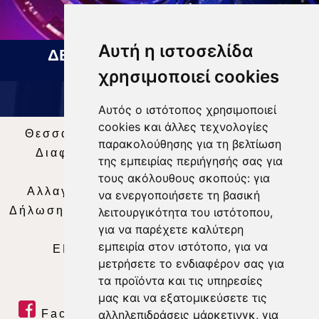
Αυτή η ιστοσελίδα
ΔΕΛΤΙΟ ΕΙΔΗΣΕΩΝ 05 08 2026
χρησιμοποιεί cookies
Αυτός ο ιστότοπος χρησιμοποιεί
cookies και άλλες τεχνολογίες
Θεσσαλία Τηλεόραση
|
SNG Services
|
παρακολούθησης για τη βελτίωση
Διαφήμιση
|
Όροι Χρήσης
|
Δήλωση
της εμπειρίας περιήγησής σας για
Απορρήτου
|
Περιεχόμενο
τους ακόλουθους σκοπούς:
για
Αλλαγή Προτιμήσεων για τα Cookies
|
να ενεργοποιήσετε τη βασική
Δήλωση συμμόρφωσης με τη σύσταση (ΕΕ)
λειτουργικότητα του ιστότοπου
,
για να παρέχετε καλύτερη
2018/334
|
Ταυτότητα
εμπειρία στον ιστότοπο
,
για να
ΕΝΗΜΕΡΩΣΗ
|
WEB TV
|
LIVE
μετρήσετε το ενδιαφέρον σας για
τα προϊόντα και τις υπηρεσίες
μας και να εξατομικεύσετε τις
Facebook
|
Twitter
|
Youtube
|
αλληλεπιδράσεις μάρκετινγκ
,
για