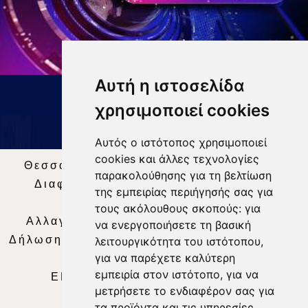
Αυτή η ιστοσελίδα
ΔΕΛΤΙΟ ΕΙΔΗΣΕΩΝ 9 8 26
χρησιμοποιεί cookies
Αυτός ο ιστότοπος χρησιμοποιεί
cookies και άλλες τεχνολογίες
Θεσσαλία Τηλεόραση
|
SNG Services
|
παρακολούθησης για τη βελτίωση
Διαφήμιση
|
Όροι Χρήσης
|
Δήλωση
της εμπειρίας περιήγησής σας για
Απορρήτου
|
Περιεχόμενο
τους ακόλουθους σκοπούς:
για
Αλλαγή Προτιμήσεων για τα Cookies
|
να ενεργοποιήσετε τη βασική
Δήλωση συμμόρφωσης με τη σύσταση (ΕΕ)
λειτουργικότητα του ιστότοπου
,
για να παρέχετε καλύτερη
2018/334
|
Ταυτότητα
εμπειρία στον ιστότοπο
,
για να
ΕΝΗΜΕΡΩΣΗ
|
WEB TV
|
LIVE
μετρήσετε το ενδιαφέρον σας για
τα προϊόντα και τις υπηρεσίες