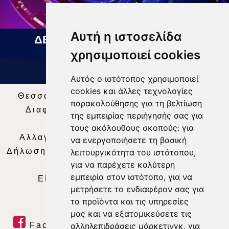
Αυτή η ιστοσελίδα
ΔΕΛΤΙΟ ΕΙΔΗΣΕΩΝ 05 08 2026
χρησιμοποιεί cookies
Αυτός ο ιστότοπος χρησιμοποιεί
cookies και άλλες τεχνολογίες
Θεσσαλία Τηλεόραση
|
SNG Services
|
παρακολούθησης για τη βελτίωση
Διαφήμιση
|
Όροι Χρήσης
|
Δήλωση
της εμπειρίας περιήγησής σας για
Απορρήτου
|
Περιεχόμενο
τους ακόλουθους σκοπούς:
για
Αλλαγή Προτιμήσεων για τα Cookies
|
να ενεργοποιήσετε τη βασική
Δήλωση συμμόρφωσης με τη σύσταση (ΕΕ)
λειτουργικότητα του ιστότοπου
,
για να παρέχετε καλύτερη
2018/334
|
Ταυτότητα
εμπειρία στον ιστότοπο
,
για να
ΕΝΗΜΕΡΩΣΗ
|
WEB TV
|
LIVE
μετρήσετε το ενδιαφέρον σας για
τα προϊόντα και τις υπηρεσίες
μας και να εξατομικεύσετε τις
Facebook
|
Twitter
|
Youtube
|
αλληλεπιδράσεις μάρκετινγκ
,
για