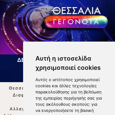
Αυτή η ιστοσελίδα
ΔΕΛΤΙΟ ΕΙΔΗΣΕΩΝ 07 08 2026
χρησιμοποιεί cookies
Αυτός ο ιστότοπος χρησιμοποιεί
cookies και άλλες τεχνολογίες
Θεσσαλία Τηλεόραση
|
SNG Services
|
παρακολούθησης για τη βελτίωση
Διαφήμιση
|
Όροι Χρήσης
|
Δήλωση
της εμπειρίας περιήγησής σας για
Απορρήτου
|
Περιεχόμενο
τους ακόλουθους σκοπούς:
για
Αλλαγή Προτιμήσεων για τα Cookies
|
να ενεργοποιήσετε τη βασική