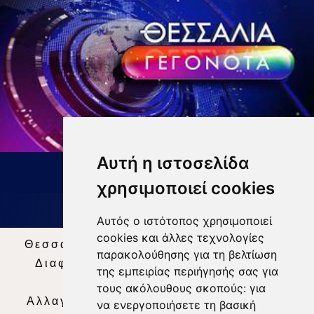
Αυτή η ιστοσελίδα
ΔΕΛΤΙΟ ΕΙΔΗΣΕΩΝ 9 8 26
χρησιμοποιεί cookies
Αυτός ο ιστότοπος χρησιμοποιεί
cookies και άλλες τεχνολογίες
Θεσσαλία Τηλεόραση
|
SNG Services
|
παρακολούθησης για τη βελτίωση
Διαφήμιση
|
Όροι Χρήσης
|
Δήλωση
της εμπειρίας περιήγησής σας για
Απορρήτου
|
Περιεχόμενο
τους ακόλουθους σκοπούς:
για
Αλλαγή Προτιμήσεων για τα Cookies
|
να ενεργοποιήσετε τη βασική