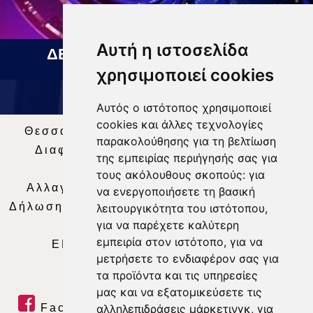
Αυτή η ιστοσελίδα
ΔΕΛΤΙΟ ΕΙΔΗΣΕΩΝ 05 08 2026
χρησιμοποιεί cookies
Αυτός ο ιστότοπος χρησιμοποιεί
cookies και άλλες τεχνολογίες
Θεσσαλία Τηλεόραση
|
SNG Services
|
παρακολούθησης για τη βελτίωση
Διαφήμιση
|
Όροι Χρήσης
|
Δήλωση
της εμπειρίας περιήγησής σας για
Απορρήτου
|
Περιεχόμενο
τους ακόλουθους σκοπούς:
για
Αλλαγή Προτιμήσεων για τα Cookies
|
να ενεργοποιήσετε τη βασική
Δήλωση συμμόρφωσης με τη σύσταση (ΕΕ)
λειτουργικότητα του ιστότοπου
,
για να παρέχετε καλύτερη
2018/334
|
Ταυτότητα
εμπειρία στον ιστότοπο
,
για να
ΕΝΗΜΕΡΩΣΗ
|
WEB TV
|
LIVE
μετρήσετε το ενδιαφέρον σας για
τα προϊόντα και τις υπηρεσίες
μας και να εξατομικεύσετε τις
Facebook
|
Twitter
|
Youtube
|
αλληλεπιδράσεις μάρκετινγκ
,
για