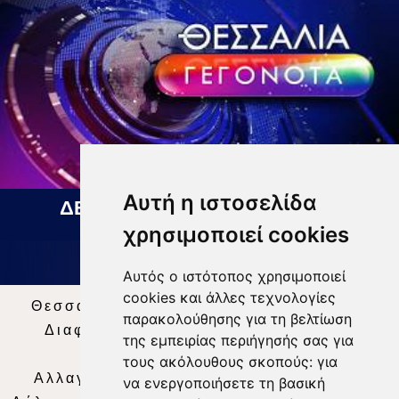
Αυτή η ιστοσελίδα
ΔΕΛΤΙΟ ΕΙΔΗΣΕΩΝ 07 08 2026
χρησιμοποιεί cookies
Αυτός ο ιστότοπος χρησιμοποιεί
cookies και άλλες τεχνολογίες
Θεσσαλία Τηλεόραση
|
SNG Services
|
παρακολούθησης για τη βελτίωση
Διαφήμιση
|
Όροι Χρήσης
|
Δήλωση
της εμπειρίας περιήγησής σας για
Απορρήτου
|
Περιεχόμενο
τους ακόλουθους σκοπούς:
για
Αλλαγή Προτιμήσεων για τα Cookies
|
να ενεργοποιήσετε τη βασική