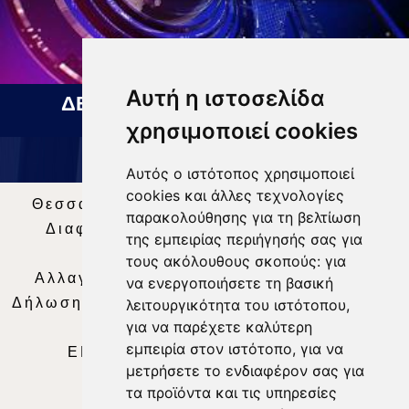
Αυτή η ιστοσελίδα
ΔΕΛΤΙΟ ΕΙΔΗΣΕΩΝ 05 08 2026
χρησιμοποιεί cookies
Αυτός ο ιστότοπος χρησιμοποιεί
cookies και άλλες τεχνολογίες
Θεσσαλία Τηλεόραση
|
SNG Services
|
παρακολούθησης για τη βελτίωση
Διαφήμιση
|
Όροι Χρήσης
|
Δήλωση
της εμπειρίας περιήγησής σας για
Απορρήτου
|
Περιεχόμενο
τους ακόλουθους σκοπούς:
για
Αλλαγή Προτιμήσεων για τα Cookies
|
να ενεργοποιήσετε τη βασική
Δήλωση συμμόρφωσης με τη σύσταση (ΕΕ)
λειτουργικότητα του ιστότοπου
,
για να παρέχετε καλύτερη
2018/334
|
Ταυτότητα
εμπειρία στον ιστότοπο
,
για να
ΕΝΗΜΕΡΩΣΗ
|
WEB TV
|
LIVE
μετρήσετε το ενδιαφέρον σας για
τα προϊόντα και τις υπηρεσίες