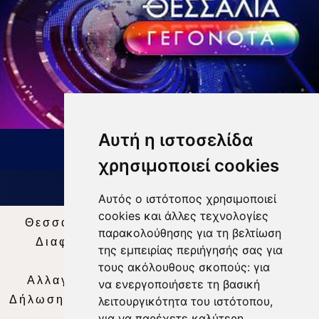
Αυτή η ιστοσελίδα
ΔΕΛΤΙΟ ΕΙΔΗΣΕΩΝ 9 8 26
χρησιμοποιεί cookies
Αυτός ο ιστότοπος χρησιμοποιεί
cookies και άλλες τεχνολογίες
Θεσσαλία Τηλεόραση
|
SNG Services
|
παρακολούθησης για τη βελτίωση
Διαφήμιση
|
Όροι Χρήσης
|
Δήλωση
της εμπειρίας περιήγησής σας για
Απορρήτου
|
Περιεχόμενο
τους ακόλουθους σκοπούς:
για
Αλλαγή Προτιμήσεων για τα Cookies
|
να ενεργοποιήσετε τη βασική
Δήλωση συμμόρφωσης με τη σύσταση (ΕΕ)
λειτουργικότητα του ιστότοπου
,
για να παρέχετε καλύτερη
2018/334
|
Ταυτότητα