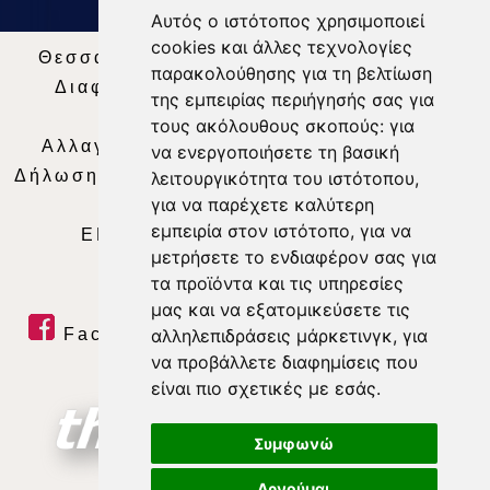
Αυτός ο ιστότοπος χρησιμοποιεί
cookies και άλλες τεχνολογίες
Θεσσαλία Τηλεόραση
|
SNG Services
|
παρακολούθησης για τη βελτίωση
Διαφήμιση
|
Όροι Χρήσης
|
Δήλωση
της εμπειρίας περιήγησής σας για
Απορρήτου
|
Περιεχόμενο
τους ακόλουθους σκοπούς:
για
Αλλαγή Προτιμήσεων για τα Cookies
|
να ενεργοποιήσετε τη βασική
Δήλωση συμμόρφωσης με τη σύσταση (ΕΕ)
λειτουργικότητα του ιστότοπου
,
για να παρέχετε καλύτερη
2018/334
|
Ταυτότητα
εμπειρία στον ιστότοπο
,
για να
ΕΝΗΜΕΡΩΣΗ
|
WEB TV
|
LIVE
μετρήσετε το ενδιαφέρον σας για
τα προϊόντα και τις υπηρεσίες
μας και να εξατομικεύσετε τις
Facebook
|
Twitter
|
Youtube
|
αλληλεπιδράσεις μάρκετινγκ
,
για
να προβάλλετε διαφημίσεις που
RSS Feed
είναι πιο σχετικές με εσάς
.
Συμφωνώ
Αρνούμαι