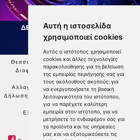
Αυτή η ιστοσελίδα
ΔΕΛΤΙΟ ΕΙΔΗΣΕΩΝ 07 08 2026
χρησιμοποιεί cookies
Αυτός ο ιστότοπος χρησιμοποιεί
cookies και άλλες τεχνολογίες
Θεσσαλία Τηλεόραση
|
SNG Services
|
παρακολούθησης για τη βελτίωση
Διαφήμιση
|
Όροι Χρήσης
|
Δήλωση
της εμπειρίας περιήγησής σας για
Απορρήτου
|
Περιεχόμενο
τους ακόλουθους σκοπούς:
για
Αλλαγή Προτιμήσεων για τα Cookies
|
να ενεργοποιήσετε τη βασική
Δήλωση συμμόρφωσης με τη σύσταση (ΕΕ)
λειτουργικότητα του ιστότοπου
,
για να παρέχετε καλύτερη
2018/334
|
Ταυτότητα
εμπειρία στον ιστότοπο
,
για να
ΕΝΗΜΕΡΩΣΗ
|
WEB TV
|
LIVE
μετρήσετε το ενδιαφέρον σας για
τα προϊόντα και τις υπηρεσίες
μας και να εξατομικεύσετε τις