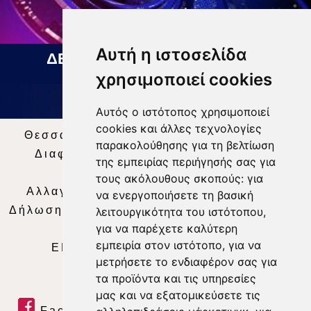
Αυτή η ιστοσελίδα
ΔΕΛΤΙΟ ΕΙΔΗΣΕΩΝ 07 08 2026
χρησιμοποιεί cookies
Αυτός ο ιστότοπος χρησιμοποιεί
cookies και άλλες τεχνολογίες
Θεσσαλία Τηλεόραση
|
SNG Services
|
παρακολούθησης για τη βελτίωση
Διαφήμιση
|
Όροι Χρήσης
|
Δήλωση
της εμπειρίας περιήγησής σας για
Απορρήτου
|
Περιεχόμενο
τους ακόλουθους σκοπούς:
για
Αλλαγή Προτιμήσεων για τα Cookies
|
να ενεργοποιήσετε τη βασική
Δήλωση συμμόρφωσης με τη σύσταση (ΕΕ)
λειτουργικότητα του ιστότοπου
,
για να παρέχετε καλύτερη
2018/334
|
Ταυτότητα
εμπειρία στον ιστότοπο
,
για να
ΕΝΗΜΕΡΩΣΗ
|
WEB TV
|
LIVE
μετρήσετε το ενδιαφέρον σας για
τα προϊόντα και τις υπηρεσίες
μας και να εξατομικεύσετε τις
Facebook
|
Twitter
|
Youtube
|