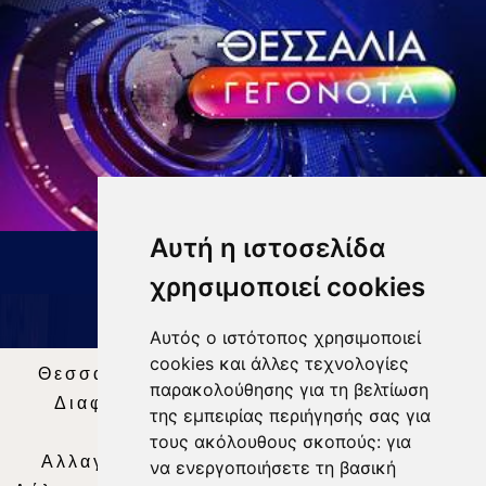
Αυτή η ιστοσελίδα
ΔΕΛΤΙΟ ΕΙΔΗΣΕΩΝ 9 8 26
χρησιμοποιεί cookies
Αυτός ο ιστότοπος χρησιμοποιεί
cookies και άλλες τεχνολογίες
Θεσσαλία Τηλεόραση
|
SNG Services
|
παρακολούθησης για τη βελτίωση
Διαφήμιση
|
Όροι Χρήσης
|
Δήλωση
της εμπειρίας περιήγησής σας για
Απορρήτου
|
Περιεχόμενο
τους ακόλουθους σκοπούς:
για
Αλλαγή Προτιμήσεων για τα Cookies
|
να ενεργοποιήσετε τη βασική