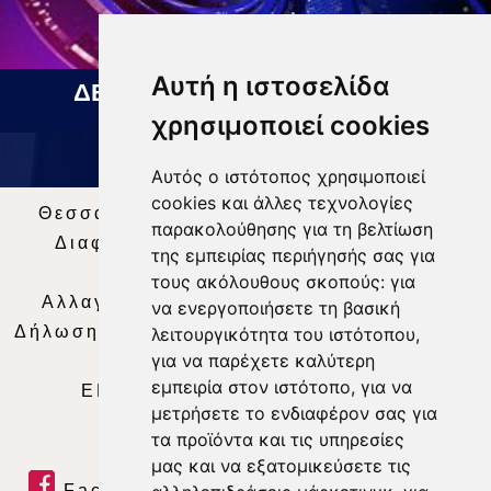
Αυτή η ιστοσελίδα
ΔΕΛΤΙΟ ΕΙΔΗΣΕΩΝ 07 08 2026
χρησιμοποιεί cookies
Αυτός ο ιστότοπος χρησιμοποιεί
cookies και άλλες τεχνολογίες
Θεσσαλία Τηλεόραση
|
SNG Services
|
παρακολούθησης για τη βελτίωση
Διαφήμιση
|
Όροι Χρήσης
|
Δήλωση
της εμπειρίας περιήγησής σας για
Απορρήτου
|
Περιεχόμενο
τους ακόλουθους σκοπούς:
για
Αλλαγή Προτιμήσεων για τα Cookies
|
να ενεργοποιήσετε τη βασική
Δήλωση συμμόρφωσης με τη σύσταση (ΕΕ)
λειτουργικότητα του ιστότοπου
,
για να παρέχετε καλύτερη
2018/334
|
Ταυτότητα
εμπειρία στον ιστότοπο
,
για να
ΕΝΗΜΕΡΩΣΗ
|
WEB TV
|
LIVE
μετρήσετε το ενδιαφέρον σας για
τα προϊόντα και τις υπηρεσίες
μας και να εξατομικεύσετε τις
Facebook
|
Twitter
|
Youtube
|