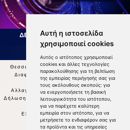
Αυτή η ιστοσελίδα
ΔΕΛΤΙΟ ΕΙΔΗΣΕΩΝ 07 08 2026
χρησιμοποιεί cookies
Αυτός ο ιστότοπος χρησιμοποιεί
cookies και άλλες τεχνολογίες
Θεσσαλία Τηλεόραση
|
SNG Services
|
παρακολούθησης για τη βελτίωση
Διαφήμιση
|
Όροι Χρήσης
|
Δήλωση
της εμπειρίας περιήγησής σας για
Απορρήτου
|
Περιεχόμενο
τους ακόλουθους σκοπούς:
για
Αλλαγή Προτιμήσεων για τα Cookies
|
να ενεργοποιήσετε τη βασική
Δήλωση συμμόρφωσης με τη σύσταση (ΕΕ)
λειτουργικότητα του ιστότοπου
,
για να παρέχετε καλύτερη
2018/334
|
Ταυτότητα
εμπειρία στον ιστότοπο
,
για να
ΕΝΗΜΕΡΩΣΗ
|
WEB TV
|
LIVE
μετρήσετε το ενδιαφέρον σας για
τα προϊόντα και τις υπηρεσίες