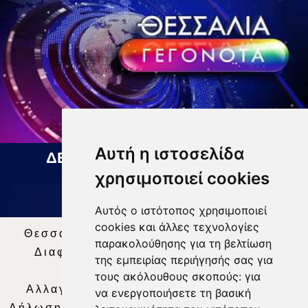
Αυτή η ιστοσελίδα
ΔΕΛΤΙΟ ΕΙΔΗΣΕΩΝ 07 08 2026
χρησιμοποιεί cookies
Αυτός ο ιστότοπος χρησιμοποιεί
cookies και άλλες τεχνολογίες
Θεσσαλία Τηλεόραση
|
SNG Services
|
παρακολούθησης για τη βελτίωση
Διαφήμιση
|
Όροι Χρήσης
|
Δήλωση
της εμπειρίας περιήγησής σας για
Απορρήτου
|
Περιεχόμενο
τους ακόλουθους σκοπούς:
για
Αλλαγή Προτιμήσεων για τα Cookies
|
να ενεργοποιήσετε τη βασική
Δήλωση συμμόρφωσης με τη σύσταση (ΕΕ)