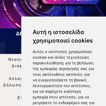
Αυτή η ιστοσελίδα
ΔΕΛΤΙΟ ΕΙΔΗΣΕΩΝ 05 08 2026
χρησιμοποιεί cookies
Αυτός ο ιστότοπος χρησιμοποιεί
cookies και άλλες τεχνολογίες
Θεσσαλία Τηλεόραση
|
SNG Services
|
παρακολούθησης για τη βελτίωση
Διαφήμιση
|
Όροι Χρήσης
|
Δήλωση
της εμπειρίας περιήγησής σας για
Απορρήτου
|
Περιεχόμενο
τους ακόλουθους σκοπούς:
για
Αλλαγή Προτιμήσεων για τα Cookies
|
να ενεργοποιήσετε τη βασική
Δήλωση συμμόρφωσης με τη σύσταση (ΕΕ)
λειτουργικότητα του ιστότοπου
,
για να παρέχετε καλύτερη
2018/334
|
Ταυτότητα
εμπειρία στον ιστότοπο
,
για να
ΕΝΗΜΕΡΩΣΗ
|
WEB TV
|
LIVE
μετρήσετε το ενδιαφέρον σας για