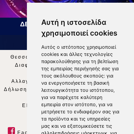
Αυτή η ιστοσελίδα
ΔΕΛΤΙΟ ΕΙΔΗΣΕΩΝ 07 08 2026
χρησιμοποιεί cookies
Αυτός ο ιστότοπος χρησιμοποιεί
cookies και άλλες τεχνολογίες
Θεσσαλία Τηλεόραση
|
SNG Services
|
παρακολούθησης για τη βελτίωση
Διαφήμιση
|
Όροι Χρήσης
|
Δήλωση
της εμπειρίας περιήγησής σας για
Απορρήτου
|
Περιεχόμενο
τους ακόλουθους σκοπούς:
για
Αλλαγή Προτιμήσεων για τα Cookies
|
να ενεργοποιήσετε τη βασική
Δήλωση συμμόρφωσης με τη σύσταση (ΕΕ)
λειτουργικότητα του ιστότοπου
,
για να παρέχετε καλύτερη
2018/334
|
Ταυτότητα
εμπειρία στον ιστότοπο
,
για να
ΕΝΗΜΕΡΩΣΗ
|
WEB TV
|
LIVE
μετρήσετε το ενδιαφέρον σας για
τα προϊόντα και τις υπηρεσίες
μας και να εξατομικεύσετε τις
Facebook
|
Twitter
|
Youtube
|
αλληλεπιδράσεις μάρκετινγκ
,
για