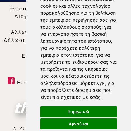
cookies και άλλες τεχνολογίες
Θεσσαλία Τηλεόραση
|
SNG Services
|
παρακολούθησης για τη βελτίωση
Διαφήμιση
|
Όροι Χρήσης
|
Δήλωση
της εμπειρίας περιήγησής σας για
Απορρήτου
|
Περιεχόμενο
τους ακόλουθους σκοπούς:
για
Αλλαγή Προτιμήσεων για τα Cookies
|
να ενεργοποιήσετε τη βασική
Δήλωση συμμόρφωσης με τη σύσταση (ΕΕ)
λειτουργικότητα του ιστότοπου
,
για να παρέχετε καλύτερη
2018/334
|
Ταυτότητα
εμπειρία στον ιστότοπο
,
για να
ΕΝΗΜΕΡΩΣΗ
|
WEB TV
|
LIVE
μετρήσετε το ενδιαφέρον σας για
τα προϊόντα και τις υπηρεσίες
μας και να εξατομικεύσετε τις
Facebook
|
Twitter
|
Youtube
|
αλληλεπιδράσεις μάρκετινγκ
,
για
να προβάλλετε διαφημίσεις που
RSS Feed
είναι πιο σχετικές με εσάς
.
Συμφωνώ
Αρνούμαι
© 2026 ΘΕΣΣΑΛΙΑ ΤΗΛΕΟΡΑΣΗ Α.Ε.