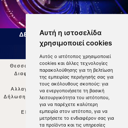
Αυτή η ιστοσελίδα
ΔΕΛΤΙΟ ΕΙΔΗΣΕΩΝ 07 08 2026
χρησιμοποιεί cookies
Αυτός ο ιστότοπος χρησιμοποιεί
cookies και άλλες τεχνολογίες
Θεσσαλία Τηλεόραση
|
SNG Services
|
παρακολούθησης για τη βελτίωση
Διαφήμιση
|
Όροι Χρήσης
|
Δήλωση
της εμπειρίας περιήγησής σας για
Απορρήτου
|
Περιεχόμενο
τους ακόλουθους σκοπούς:
για
Αλλαγή Προτιμήσεων για τα Cookies
|
να ενεργοποιήσετε τη βασική
Δήλωση συμμόρφωσης με τη σύσταση (ΕΕ)
λειτουργικότητα του ιστότοπου
,
για να παρέχετε καλύτερη
2018/334
|
Ταυτότητα
εμπειρία στον ιστότοπο
,
για να
ΕΝΗΜΕΡΩΣΗ
|
WEB TV
|
LIVE
μετρήσετε το ενδιαφέρον σας για
τα προϊόντα και τις υπηρεσίες