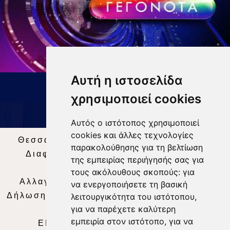
Αυτή η ιστοσελίδα
ΔΕΛΤΙΟ ΕΙΔΗΣΕΩΝ 9 8 26
χρησιμοποιεί cookies
Αυτός ο ιστότοπος χρησιμοποιεί
cookies και άλλες τεχνολογίες
Θεσσαλία Τηλεόραση
|
SNG Services
|
παρακολούθησης για τη βελτίωση
Διαφήμιση
|
Όροι Χρήσης
|
Δήλωση
της εμπειρίας περιήγησής σας για
Απορρήτου
|
Περιεχόμενο
τους ακόλουθους σκοπούς:
για
Αλλαγή Προτιμήσεων για τα Cookies
|
να ενεργοποιήσετε τη βασική
Δήλωση συμμόρφωσης με τη σύσταση (ΕΕ)
λειτουργικότητα του ιστότοπου
,
για να παρέχετε καλύτερη
2018/334
|
Ταυτότητα
εμπειρία στον ιστότοπο
,
για να
ΕΝΗΜΕΡΩΣΗ
|
WEB TV
|
LIVE