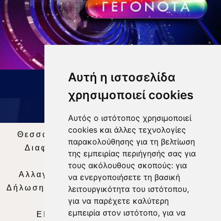
Αυτή η ιστοσελίδα
ΔΕΛΤΙΟ ΕΙΔΗΣΕΩΝ 9 8 26
χρησιμοποιεί cookies
Αυτός ο ιστότοπος χρησιμοποιεί
cookies και άλλες τεχνολογίες
Θεσσαλία Τηλεόραση
|
SNG Services
|
παρακολούθησης για τη βελτίωση
Διαφήμιση
|
Όροι Χρήσης
|
Δήλωση
της εμπειρίας περιήγησής σας για
Απορρήτου
|
Περιεχόμενο
τους ακόλουθους σκοπούς:
για
Αλλαγή Προτιμήσεων για τα Cookies
|
να ενεργοποιήσετε τη βασική
Δήλωση συμμόρφωσης με τη σύσταση (ΕΕ)
λειτουργικότητα του ιστότοπου
,
για να παρέχετε καλύτερη
2018/334
|
Ταυτότητα
εμπειρία στον ιστότοπο
,
για να
ΕΝΗΜΕΡΩΣΗ
|
WEB TV
|
LIVE