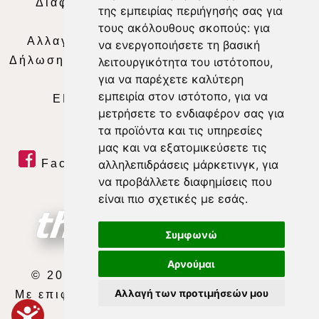
Διαφήμιση
|
Όροι Χρήσης
|
Δήλωση
της εμπειρίας περιήγησής σας για
Απορρήτου
|
Περιεχόμενο
τους ακόλουθους σκοπούς:
για
Αλλαγή Προτιμήσεων για τα Cookies
|
να ενεργοποιήσετε τη βασική
Δήλωση συμμόρφωσης με τη σύσταση (ΕΕ)
λειτουργικότητα του ιστότοπου
,
για να παρέχετε καλύτερη
2018/334
|
Ταυτότητα
εμπειρία στον ιστότοπο
,
για να
ΕΝΗΜΕΡΩΣΗ
|
WEB TV
|
LIVE
μετρήσετε το ενδιαφέρον σας για
τα προϊόντα και τις υπηρεσίες
μας και να εξατομικεύσετε τις
Facebook
|
Twitter
|
Youtube
|
αλληλεπιδράσεις μάρκετινγκ
,
για
να προβάλλετε διαφημίσεις που
RSS Feed
είναι πιο σχετικές με εσάς
.
Συμφωνώ
Αρνούμαι
© 2026 ΘΕΣΣΑΛΙΑ ΤΗΛΕΟΡΑΣΗ Α.Ε.
Αλλαγή των προτιμήσεών μου
Με επιφύλαξη κάθε νόμιμου δικαιώματος.
developed by
exefron