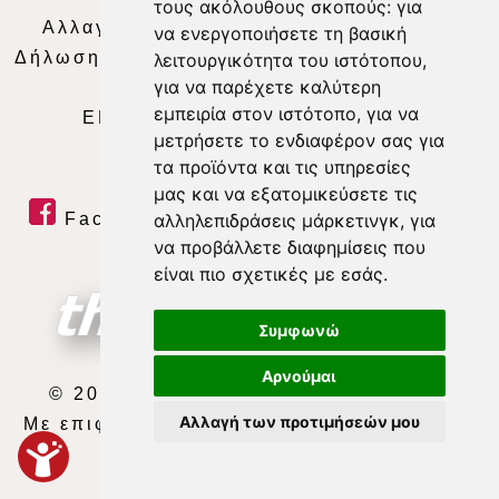
τους ακόλουθους σκοπούς:
για
Αλλαγή Προτιμήσεων για τα Cookies
|
να ενεργοποιήσετε τη βασική
Δήλωση συμμόρφωσης με τη σύσταση (ΕΕ)
λειτουργικότητα του ιστότοπου
,
για να παρέχετε καλύτερη
2018/334
|
Ταυτότητα
εμπειρία στον ιστότοπο
,
για να
ΕΝΗΜΕΡΩΣΗ
|
WEB TV
|
LIVE
μετρήσετε το ενδιαφέρον σας για
τα προϊόντα και τις υπηρεσίες
μας και να εξατομικεύσετε τις
Facebook
|
Twitter
|
Youtube
|
αλληλεπιδράσεις μάρκετινγκ
,
για
να προβάλλετε διαφημίσεις που
RSS Feed
είναι πιο σχετικές με εσάς
.
Συμφωνώ
Αρνούμαι
© 2026 ΘΕΣΣΑΛΙΑ ΤΗΛΕΟΡΑΣΗ Α.Ε.
Αλλαγή των προτιμήσεών μου
Με επιφύλαξη κάθε νόμιμου δικαιώματος.
developed by
exefron