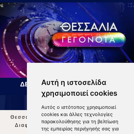
Αυτή η ιστοσελίδα
ΔΕΛΤΙΟ ΕΙΔΗΣΕΩΝ 06 08 2026
χρησιμοποιεί cookies
Αυτός ο ιστότοπος χρησιμοποιεί
cookies και άλλες τεχνολογίες
Θεσσαλία Τηλεόραση
|
SNG Services
|
παρακολούθησης για τη βελτίωση
Διαφήμιση
|
Όροι Χρήσης
|
Δήλωση
της εμπειρίας περιήγησής σας για
Απορρήτου
|
Περιεχόμενο